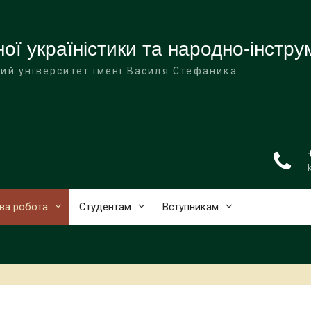
ої україністики та народно-інстр
ий університет імені Василя Стефаника
ва робота
Студентам
Вступникам