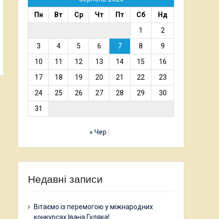
Пн
Вт
Ср
Чт
Пт
Сб
Нд
1
2
3
4
5
6
7
8
9
10
11
12
13
14
15
16
17
18
19
20
21
22
23
24
25
26
27
28
29
30
31
« Чер
Недавні записи
Вітаємо із перемогою у міжнародних
конкурсах Івана Гуляка!