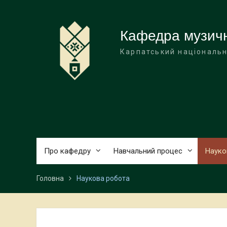
Перейти
до
вмісту
Кафедра музичн
Карпатський національн
Про кафедру
Навчальний процес
Науко
Головна
Наукова робота