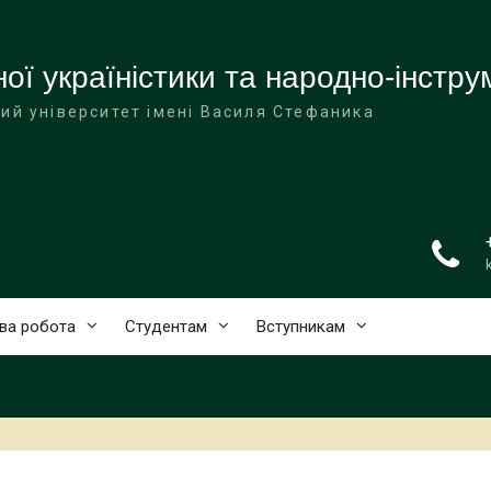
ої україністики та народно-інстр
ий університет імені Василя Стефаника
ва робота
Студентам
Вступникам