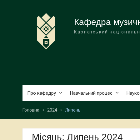
Перейти
до
вмісту
Кафедра музичн
Карпатський національн
Про кафедру
Навчальний процес
Науко
Головна
2024
Липень
Місяць:
Липень 2024