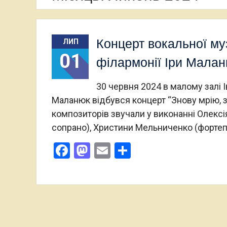
Концерт вокальної му
ЛИП
01
філармонії Іри Мала
30 червня 2024 в малому залі І
Маланюк відбувся концерт “Знову мрію, з
композиторів звучали у виконанні Олексі
сопрано), Христини Мельниченко (фортепі
Facebook
Mastodon
Email
Поділитися