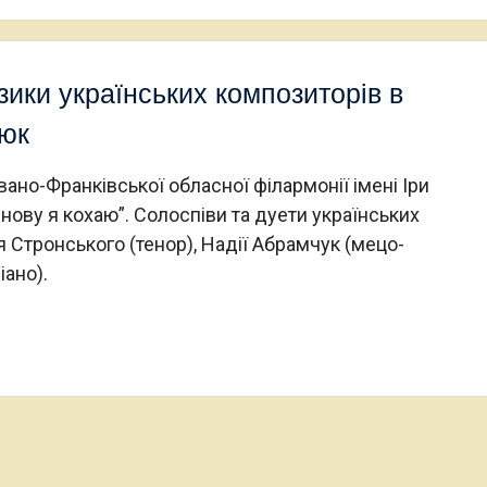
зики українських композиторів в
нюк
вано-Франківської обласної філармонії імені Іри
нову я кохаю”. Солоспіви та дуети українських
я Стронського (тенор), Надії Абрамчук (мецо-
ано).