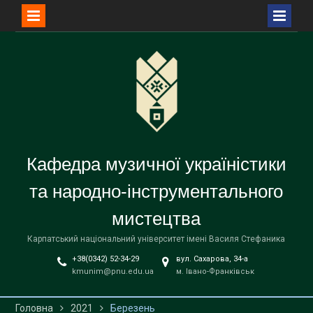
Перейти
до
вмісту
Кафедра музичної україністики
та народно-інструментального
мистецтва
Карпатський національний університет імені Василя Стефаника
+38(0342) 52-34-29
вул. Сахарова, 34-а
kmunim@pnu.edu.ua
м. Івано-Франківськ
Головна
2021
Березень