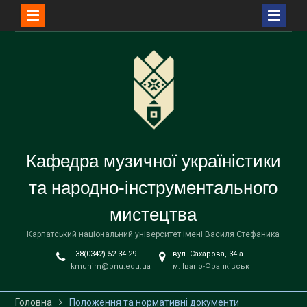
Перейти
до
вмісту
Кафедра музичної україністики
та народно-інструментального
мистецтва
Карпатський національний університет імені Василя Стефаника
+38(0342) 52-34-29
вул. Сахарова, 34-а
kmunim@pnu.edu.ua
м. Івано-Франківськ
Головна
Положення та нормативні документи