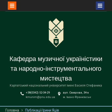
Перейти
до
вмісту
Кафедра музичної україністики
та народно-інструментального
мистецтва
Карпатський національний університет імені Василя Стефаника
+38(0342) 52-34-29
вул. Сахарова, 34-а
kmunim@pnu.edu.ua
м. Івано-Франківськ
Головна
Публікації Ірини Яців