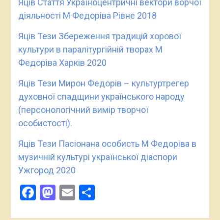
Яців Стаття Україноцентричні вектори ворчої
діяльності М Федоріва Рівне 2018
Яців Тези Збереження традицій хорової
культури в паралітургійній творах М
Федоріва Харків 2020
Яців Тези Мирон Федорів – культуртрегер
духовної спадщини українського народу
(персонологічний вимір творчої
особистості).
Яців Тези Пасіонана особисть М Федоріва в
музичній культурі української діаспори
Ужгород 2020
Facebook
Mastodon
Email
Поділитися