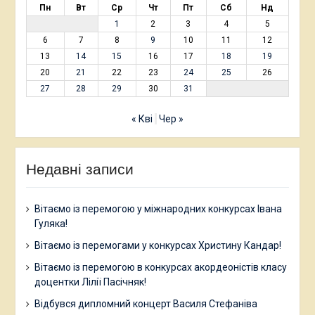
Пн
Вт
Ср
Чт
Пт
Сб
Нд
1
2
3
4
5
6
7
8
9
10
11
12
13
14
15
16
17
18
19
20
21
22
23
24
25
26
27
28
29
30
31
« Кві
Чер »
Недавні записи
Вітаємо із перемогою у міжнародних конкурсах Івана
Гуляка!
Вітаємо із перемогами у конкурсах Христину Кандар!
Вітаємо із перемогою в конкурсах акордеоністів класу
доцентки Лілії Пасічняк!
Відбувся дипломний концерт Василя Стефаніва