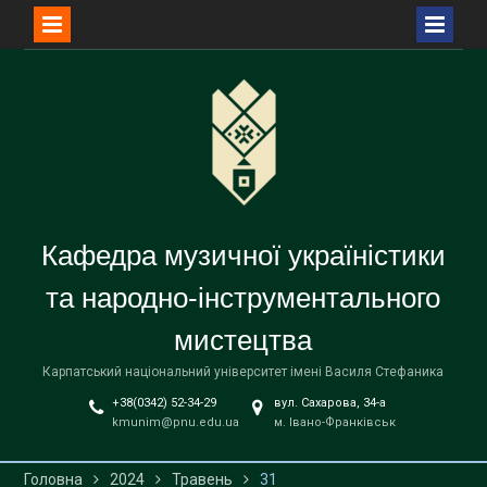
Перейти
до
вмісту
Кафедра музичної україністики
та народно-інструментального
мистецтва
Карпатський національний університет імені Василя Стефаника
+38(0342) 52-34-29
вул. Сахарова, 34-а
kmunim@pnu.edu.ua
м. Івано-Франківськ
Головна
2024
Травень
31