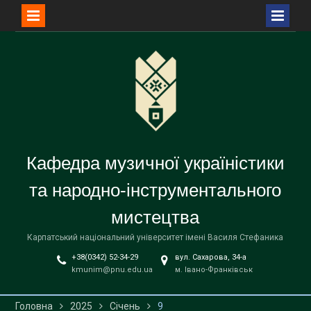
Перейти
до
вмісту
Кафедра музичної україністики
та народно-інструментального
мистецтва
Карпатський національний університет імені Василя Стефаника
+38(0342) 52-34-29
вул. Сахарова, 34-а
kmunim@pnu.edu.ua
м. Івано-Франківськ
Головна
2025
Січень
9