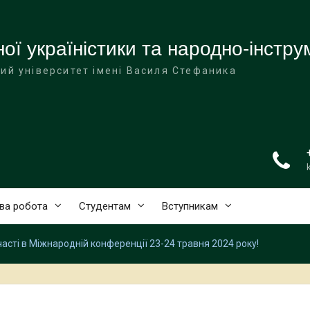
ої україністики та народно-інстр
ий університет імені Василя Стефаника
ва робота
Студентам
Вступникам
асті в Міжнародній конференції 23-24 травня 2024 року!