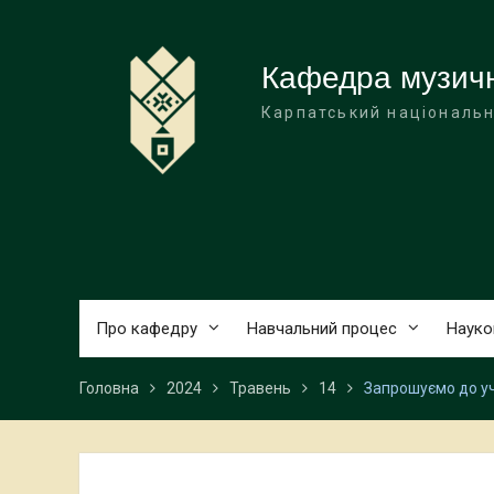
Перейти
до
вмісту
Кафедра музичн
Карпатський національн
Про кафедру
Навчальний процес
Науко
Головна
2024
Травень
14
Запрошуємо до уч