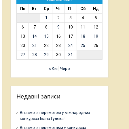
Пн
Вт
Ср
Чт
Пт
Сб
Нд
1
2
3
4
5
6
7
8
9
10
11
12
13
14
15
16
17
18
19
20
21
22
23
24
25
26
27
28
29
30
31
« Кві
Чер »
Недавні записи
Вітаємо із перемогою у міжнародних
конкурсах Івана Гуляка!
Вітаємо із перемогами у конкурсах