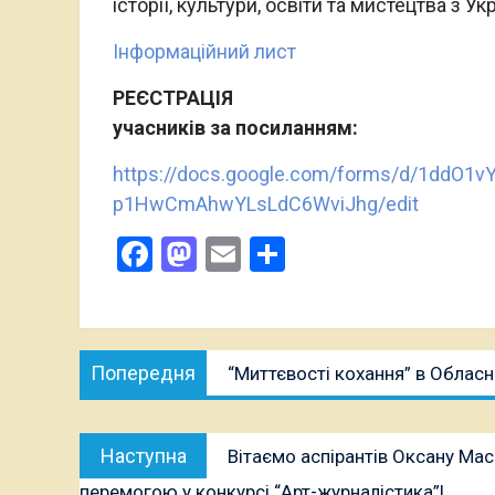
історії, культури, освіти та мистецтва з У
Інформаційний лист
РЕЄСТРАЦІЯ
учасників за посиланням:
https://docs.google.com/forms/d/1ddO1
p1HwCmAhwYLsLdC6WviJhg/edit
Facebook
Mastodon
Email
Поділитися
Навігація
Попередня
Попередня
“Миттєвості кохання” в Обласн
записів
публікація:
Наступна
Наступна
Вітаємо аспірантів Оксану Мас
публікація:
перемогою у конкурсі “Арт-журналістика”!