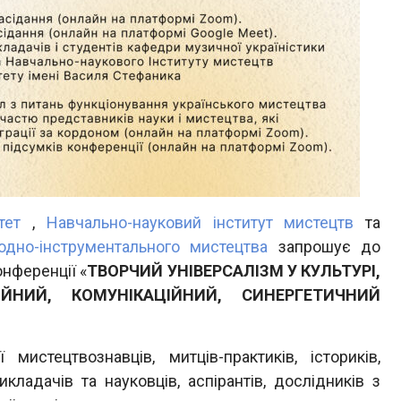
тет
,
Навчально-науковий інститут мистецтв
та
одно-інструментального мистецтва
запрошує до
онференції «
ТВОРЧИЙ УНІВЕРСАЛІЗМ У КУЛЬТУРІ,
ЦІЙНИЙ, КОМУНІКАЦІЙНИЙ, СИНЕРГЕТИЧНИЙ
истецтвознавців, митців-практиків, істориків,
викладачів та науковців, аспірантів, дослідників з