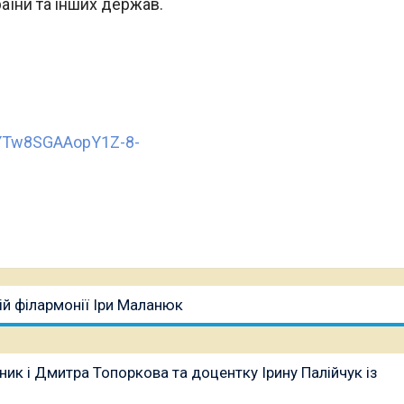
країни та інших держав.
vYTw8SGAAopY1Z-8-
ій філармонії Іри Маланюк
ник і Дмитра Топоркова та доцентку Ірину Палійчук із