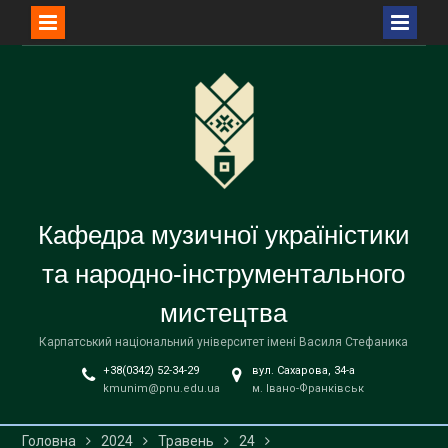
Перейти
до
вмісту
Кафедра музичної україністики
та народно-інструментального
мистецтва
Карпатський національний університет імені Василя Стефаника
+38(0342) 52-34-29
вул. Сахарова, 34-а
kmunim@pnu.edu.ua
м. Івано-Франківськ
Головна
2024
Травень
24