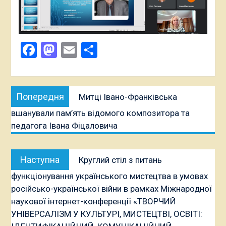
Facebook
Mastodon
Email
Поділитися
Навігація
Попередня
Попередня
Митці Івано-Франківська
записів
публікація:
вшанували пам’ять відомого композитора та
педагога Івана Фіцаловича
Наступна
Наступна
Круглий стіл з питань
публікація:
функціонування українського мистецтва в умовах
російсько-української війни в рамках Міжнародної
наукової інтернет-конференції «ТВОРЧИЙ
УНІВЕРСАЛІЗМ У КУЛЬТУРІ, МИСТЕЦТВІ, ОСВІТІ: