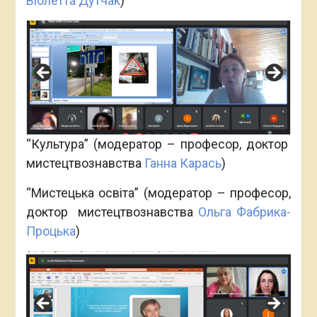
Віолетта Дутчак
)
“Культура” (модератор – професор, доктор
мистецтвознавства
Ганна Карась
)
“Мистецька освіта” (модератор – професор,
доктор мистецтвознавства
Ольга Фабрика-
Процька
)